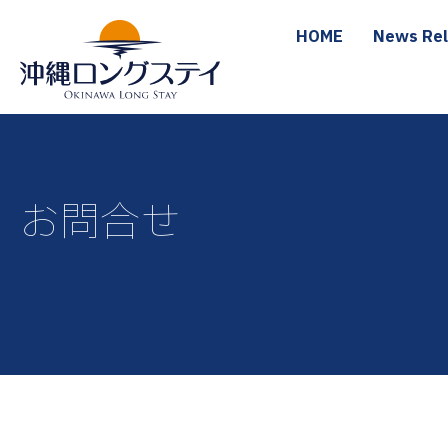
HOME
News Re
HOME
News Re
お問合せ